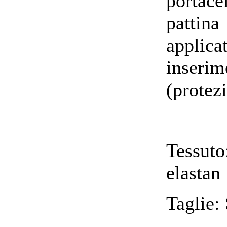
portac
pattina
applica
inseri
(protezi
Tessu
elastan
Taglie: