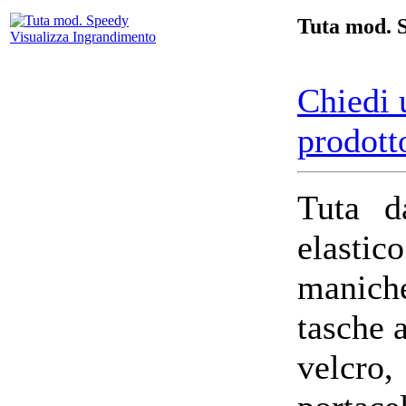
Tuta mod. 
Visualizza Ingrandimento
Chiedi 
prodott
Tuta d
elastic
manich
tasche a
velcro