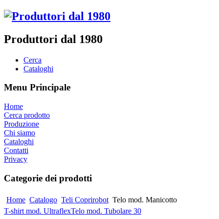
Produttori dal 1980
Cerca
Cataloghi
Menu Principale
Home
Cerca prodotto
Produzione
Chi siamo
Cataloghi
Contatti
Privacy
Categorie dei prodotti
Home
Catalogo
Teli Coprirobot
Telo mod. Manicotto
T-shirt mod. Ultraflex
Telo mod. Tubolare 30