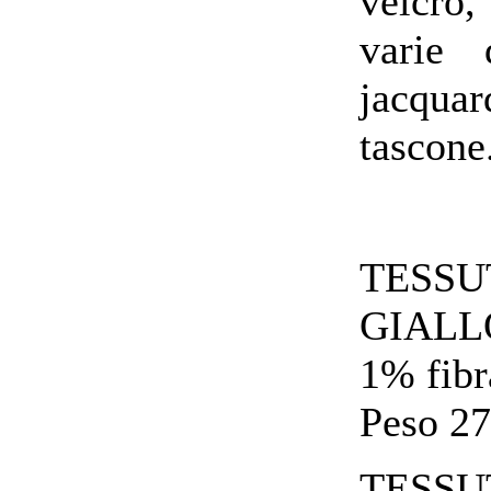
velcro,
varie 
jacquar
tascone
TESS
GIALLO
1% fibr
Peso 27
TESSU