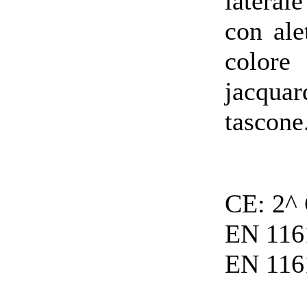
lateral
con ale
colore
jacqua
tascone
CE: 2
EN 116
EN 116