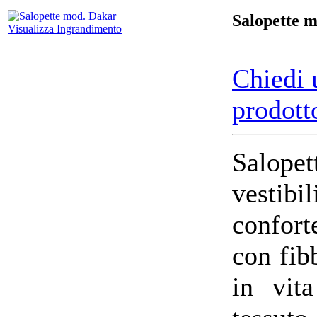
Salopette 
Visualizza Ingrandimento
Chiedi 
prodott
Salope
vest
conforte
con fib
in vit