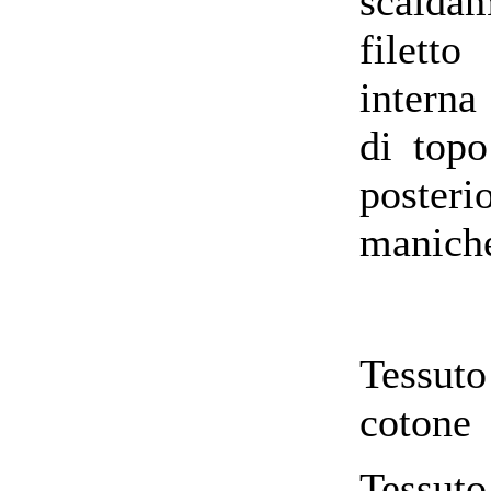
scaldam
filett
interna
di topo
posteri
maniche 
Tessut
cotone
Tessuto