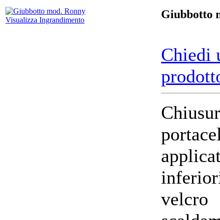
Giubbotto 
Visualizza Ingrandimento
Chiedi 
prodott
Chius
portace
applic
inferio
velcr