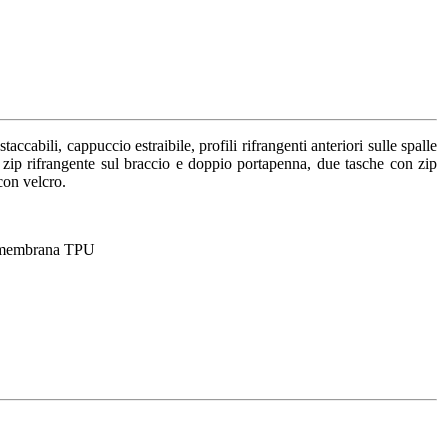
ccabili, cappuccio estraibile, profili rifrangenti anteriori sulle spalle
n zip rifrangente sul braccio e doppio portapenna, due tasche con zip
 con velcro.
on membrana TPU