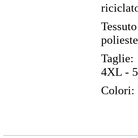
ricicla
Tessut
polieste
Taglie
4XL - 
Colori: