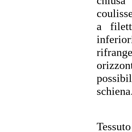
chius
couliss
a file
inferior
rifrang
orizzo
possibi
schiena
Tessu