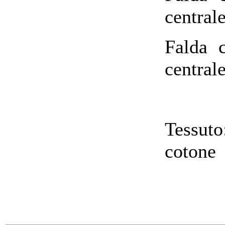
central
Falda 
central
Tessuto
cotone