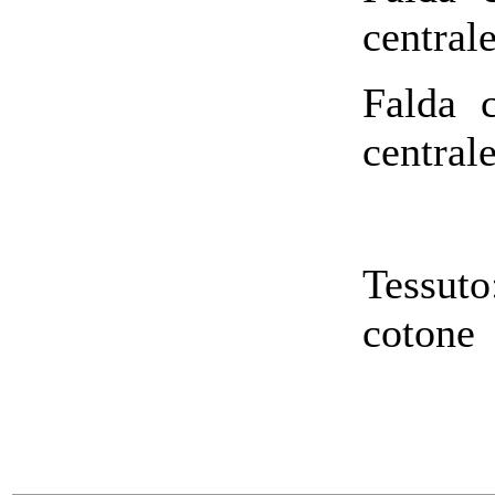
central
Falda 
central
Tessuto
cotone