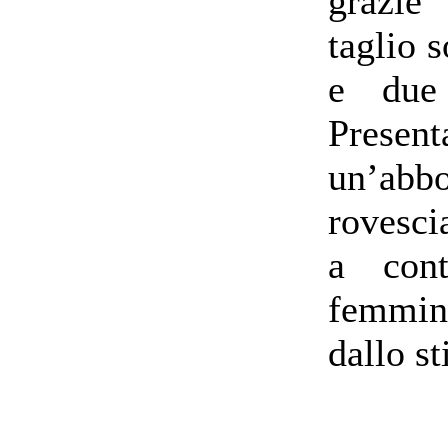
grazie 
taglio s
e due 
Prese
un’abb
rovesci
a cont
femmini
dallo st