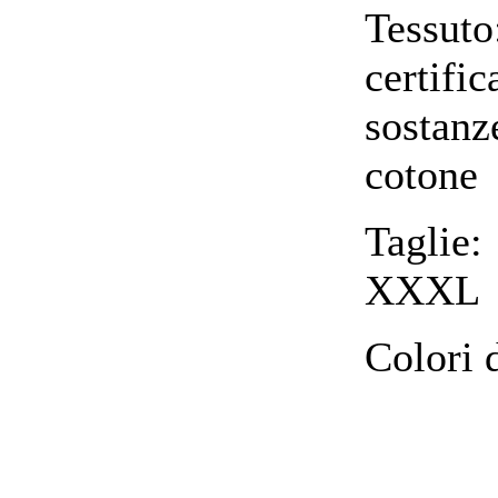
Tessu
certif
sostan
cotone
Taglie
XXXL
Colori 