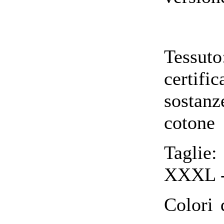
Tessu
certif
sostan
cotone
Taglie
XXXL 
Colori 