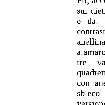
Fit, acc
sul die
e dal 
contra
anelli
alamaro
tre va
quadret
con ane
sbieco
version