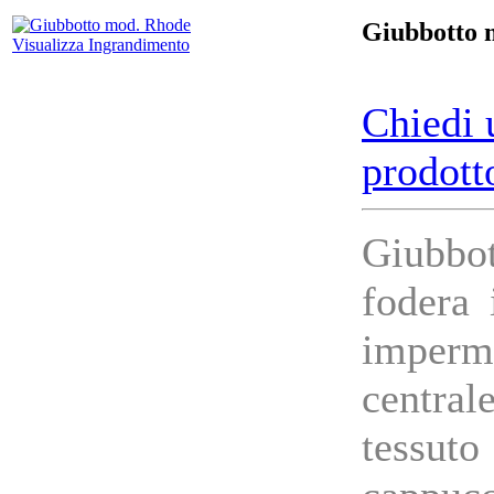
Giubbotto 
Visualizza Ingrandimento
Chiedi 
prodott
Giubbo
fodera 
imperme
central
tessu