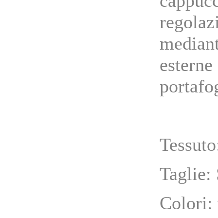
cappu
regolaz
mediant
estern
portafo
Tessuto
Taglie:
Colori: